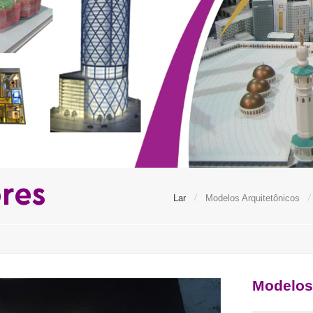
ores
/
/
Lar
Modelos Arquitetônicos
Modelos 