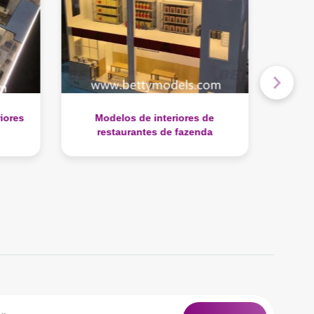
de
Modelos de interiores de
Modelo
a
restaurantes em navios de
cruzeiro