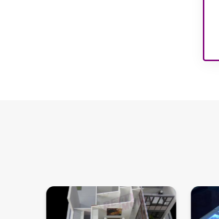
Modelos de interiores de
casas nos EUA
Modelos de interiores de
apartamentos
Modelos interiores de
parques infantis
Modelos de edifícios
arquitetônicos