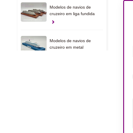
Modelos de navios de
cruzeiro em liga fundida
Modelos de navios de
cruzeiro em metal
fundido
Modelos de iates
personalizados dos
Emirados Árabes Unidos
Modelos de presente de
pinça