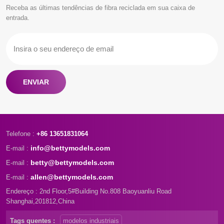
Receba as últimas tendências de fibra reciclada em sua caixa de
futuro, ecoando o tema da
mesa e ferramentas
entrada.
Expo “Cidade Melhor, Vida
tradicionais de modelagem.
Melhor”.
Não importa o tamanho do seu
projeto, não importa onde você
esteja, a Betty Models está
sempre ao seu serviço!
ENVIAR
Telefone :
+86 13651831064
info@bettymodels.com
E-mail :
betty@bettymodels.com
E-mail :
allen@bettymodels.com
E-mail :
Endereço : 2nd Floor,5#Building No.808 Baoyuanliu Road
Shanghai,201812,China
Tags quentes :
modelos industriais