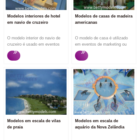
Modelos interiores de hotel
Modelos de casas de madeira
em navio de cruzeiro
americanas
O modelo interior do navio de
O modelo de casa é utilizado
cruzeiro é usado em eventos
em eventos de marketing ou
de marketing para atrair
exibição no escritório de
clientes em potencial,
vendas imobiliárias para atrair
normalmente faz um grande
potenciais compradores e
modelo exterior de navio de
investidores de imóveis, pois o
cruzeiro e vários modelos
espectador pode entender o
interiores de hotéis. A Betty
que vai comprar ao olhar os
Models se concentra em
modelos de casas A Betty
personalizar modelos de
Models se concentra em
interiores de alta qualidade há
personalizar modelos de casas
mais de 12 anos. Resposta
de alta qualidade há mais de 12
rápida, comunicação
anos. Resposta rápida,
profissional suave, produção
comunicação profissional
Modelos em escala de vilas
Modelos em escala de
rápida e modelos de alta
suave, produção rápida e
de praia
aquário da Nova Zelândia
qualidade sempre conquistam a
modelos de alta qualidade
satisfação dos clientes. Quer
sempre conquistam a