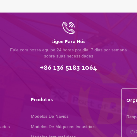
Ligue Para Nós
Fale com nossa equipe 24 horas por dia, 7 dias por semana
sobre suas necessidades
+86 136 5183 1064
Produtos
Orça
Modelos De Navios
Resp
zados
Modelos De Máquinas Industriais