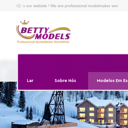
our website ! We are professional modelmaker worldwide.
Lar
Sobre Nós
Modelos Em Es