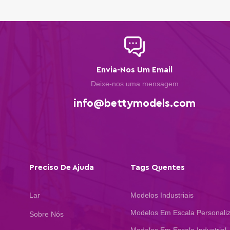
apartamentos
Modelos interiores de
parques infantis
Envia-Nos Um Email
Deixe-nos uma mensagem
info@bettymodels.com
Modelos de edifícios
arquitetônicos
Preciso De Ajuda
Tags Quentes
Lar
Modelos Industriais
Modelos Em Escala Personali
Sobre Nós