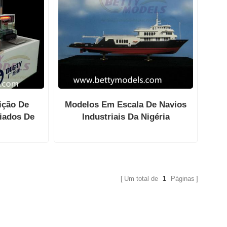
ição De
Modelos Em Escala De Navios
viados De
Industriais Da Nigéria
rios
Um total de
1
Páginas