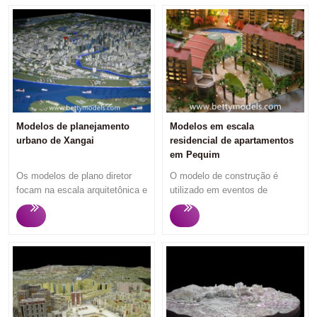
Modelos de planejamento
Modelos em escala
urbano de Xangai
residencial de apartamentos
em Pequim
Os modelos de plano diretor
O modelo de construção é
focam na escala arquitetônica e
utilizado em eventos de
na configuração do espaço
marketing ou exposição no
entre as zonas, apresentando
escritório de vendas
aos visitantes a primeira
imobiliárias para atrair
impressão de um planejamento
potenciais compradores e
urbano e seu desenho. Para
investidores de moradias, pois
investimentos e vendas
o espectador pode entender o
imobiliárias, os promotores
que vai comprar ao olhar os
imobiliários desejam mais que
modelos de construção . A