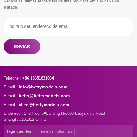
Receba as últimas tendências de fibra reciclada em sua caixa de
entrada.
ENVIAR
Telefone :
+86 13651831064
info@bettymodels.com
E-mail :
betty@bettymodels.com
E-mail :
allen@bettymodels.com
E-mail :
Endereço : 2nd Floor,5#Building No.808 Baoyuanliu Road
Shanghai,201812,China
Tags quentes :
modelos industriais