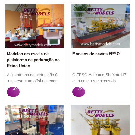
Modelos em escala de
Modelos de navios FPSO
plataforma de perfuração no
Reino Unido
A plataforma de perfuração é
O FPSO Hai Yang Shi You 117
uma estrutura offshore com
está entre os maiores do
pernas ancoradas no fundo do
mundo e certamente o maior da
mar que suporta a perfuração
China. Tem 300 metros de
de até 35 poços em um único
comprimento, 60 metros de
local. A Betty Models fabrica
largura e 29,4 metros de
apenas modelos
profundidade. Possui
personalizados de alta
capacidade de produção de
qualidade, resposta rápida,
mais de 190 mil barris de
comunicação profissional
petróleo e capacidade de