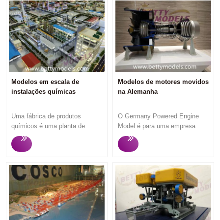
Modelos em escala de
Modelos de motores movidos
instalações químicas
na Alemanha
Uma fábrica de produtos
O Germany Powered Engine
químicos é uma planta de
Model é para uma empresa
processo industrial que fabrica
alemã e participa de uma
(ou processa) produtos
exposição em Xangai. Este
químicos, geralmente em
modelo de motor motorizado
grande escala. Este modelo em
não é apenas um modelo de
escala de planta química é
motor externo fácil, mas corta
personalizado para um grande
algumas áreas para mostrar a
cliente de planta química. O
estrutura interna para ajudar os
cliente reservou um grande
clientes a entender onde estão
estande para mostrar esse
melhores do que outros