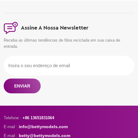
dentro de 24 horas.
Assine A Nossa Newsletter
Receba as últimas tendências de fibra reciclada em sua caixa de
entrada.
ENVIAR
Telefone :
+86 13651831064
info@bettymodels.com
E-mail :
betty@bettymodels.com
E-mail :