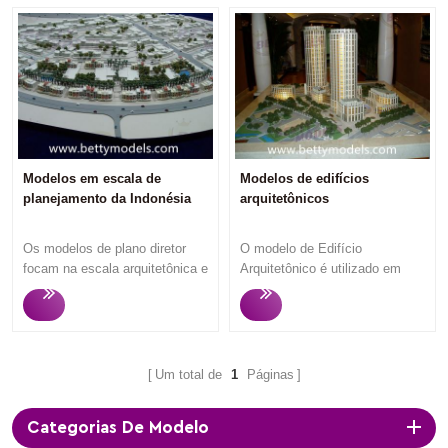
Modelos em escala de
Modelos de edifícios
planejamento da Indonésia
arquitetônicos
Os modelos de plano diretor
O modelo de Edifício
focam na escala arquitetônica e
Arquitetônico é utilizado em
na configuração do espaço
eventos de marketing ou
entre as zonas, apresentando
exposição no escritório de
aos visitantes a primeira
vendas imobiliárias para atrair
impressão de um planejamento
potenciais compradores e
urbano e seu desenho. Para
investidores de imóveis,pois o
Um total de
1
Páginas
investimentos e vendas
espectador pode entender o
imobiliárias, os promotores
que vai comprar ao olhar
Categorias De Modelo
imobiliários desejam mais que
os modelosde edifício A Betty