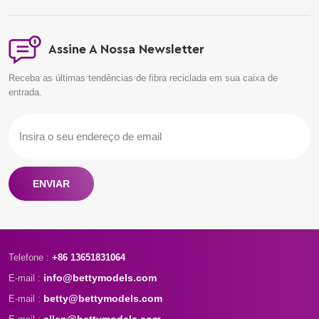
Assine A Nossa Newsletter
Receba as últimas tendências de fibra reciclada em sua caixa de
entrada.
ENVIAR
Telefone :
+86 13651831064
info@bettymodels.com
E-mail :
betty@bettymodels.com
E-mail :
allen@bettymodels.com