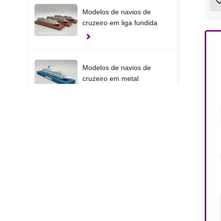
Modelos de navios de
cruzeiro em liga fundida
Modelos de navios de
cruzeiro em metal
fundido
Modelos de iates
personalizados dos
Emirados Árabes Unidos
Modelos de presente de
pinça