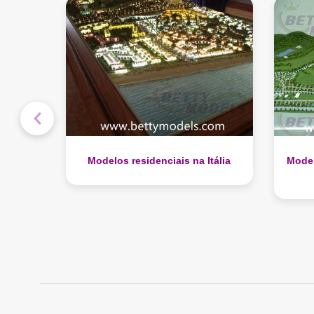
tália
Modelos topográficos de vilas na
Mode
Austrália