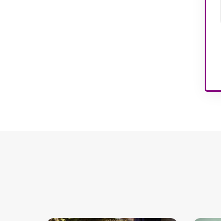
Modelos de interiores de
casas nos EUA
Modelos de interiores de
apartamentos
Modelos interiores de
parques infantis
Modelos de edifícios
arquitetônicos