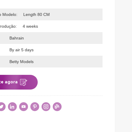
 Modelo:
Length 80 CM
rodução:
4 weeks
Bahrain
By air 5 days
Betty Models
te agora